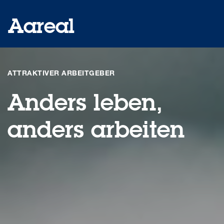
Aareal
GB2020
ATTRAKTIVER ARBEITGEBER
Aareal Bank Gruppe
Anders leben,
Finanzzahlen
anders arbeiten
Nachhaltig wirtschaften
Essay
Berichte der letzten Jahre